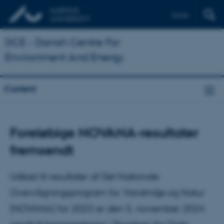
Dansk
DCE - Danish Centre For
Environment And Energy
Current
Foreløbige NOVANA-resultater
fremsendt
Udkast til resultater af Det Nationale
Overvågningsprogram for Vandmiljø og Natur
(NOVANA) for 2023 er den 5. november 2024