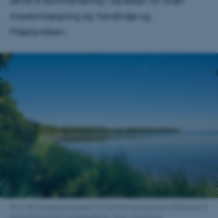
sendt til kommentering i Styrelsen for Grøn
Arealomlægning og Vandmiljø og
Miljøstyrelsen.
Nu er de foreløbige resultater for NOVANA-programmet 2023 sendt til
kommentering hos myndighederne. (Foto: Colourbox)