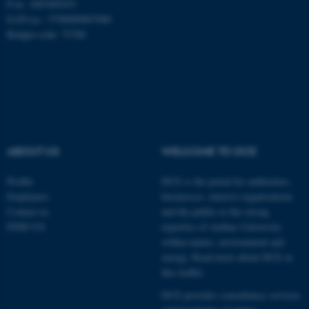
possible to use basic website
P-nr: 1003405451
functionality, e.g. navigation
EAN-no.: 5798000867000
etc. The website does not
Budget code: 72700
work without these cookies.
Name
Provider / Domain
be_typo_user
TYPO3 Association
.au.dk
ABOUT US
WELCOME TO DCE
Profile
DCE is the portal for authorities,
Employees
businesses, interest organisations
Contact us
and the public to the strong
FIND US
expertise of Aarhus University
within nature, environment and
energy.
Read more about DCE in
fe_typo_user
Typo3 Association
this leaflet.
.au.dk
DCE provides consultancy services