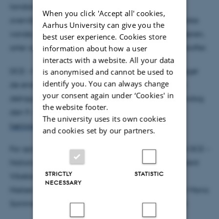
landsdækkende rapportering af
When you click 'Accept all' cookies,
overvågningsprogrammet inden for områderne ferske
Aarhus University can give you the
vande, marine områder, landovervågning, atmosfæren,
best user experience. Cookies store
arter og naturtyper samt miljøfarlige forurenende stoffer.
information about how a user
interacts with a website. All your data
DCE – Nationalt Center for Miljø og Energi offentliggør
is anonymised and cannot be used to
identify you. You can always change
de endelige resultater enten på websites eller som
your consent again under ‘Cookies' in
delrapporter og i en sammenfattende rapport mandag
the website footer.
den 9. december 2024.
Udkast til resultater kan i
The university uses its own cookies
høringsperioden findes her.
and cookies set by our partners.
For oplysninger om NOVANA 2023, kontakt venligst DCE –
Nationalt Center for Miljø og Energi ved chefkonsulent
STRICTLY
STATISTIC
Vibeke Vestergaard
NECESSARY
Nielsen
vvn@dce.au.dk
+4530183120 eller direktør Maria
Sommer Holtze
masom@dce.au.dk
+45393521660.