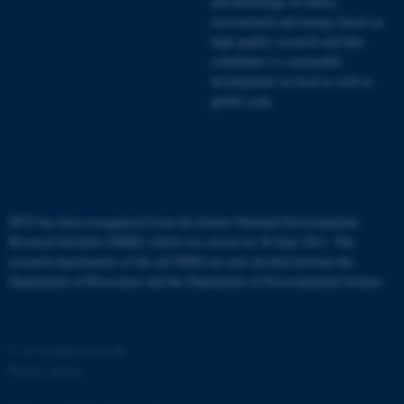
and knowledge of nature,
environment and energy based on
high quality research and thus
contributes to sustainable
development on local as well as
global scale.
DCE has been reorganised from the former National Environmental
Research Institute (NERI) which was closed on 30 June 2011. The
research departments of the old NERI are now divided between the
Department of Bioscience
and the
Department of Environmental Science
.
©
—
Cookies at au.dk
Privacy policy