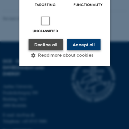
TARGETING
FUNCTIONALITY
Revised 20.03.2025
UNCLASSIFIED
Decline all
Accept all
Read more about cookies
DCE - DANISH CENTRE FOR
ENVIRONMENT AND
ENERGY
Strictly necessary
Statistic
Aarhus University
Targeting
Functionality
Frederiksborgvej 399
Unclassified
Building 7411
4000 Roskilde
E-mail: dce@au.dk
Telephone: +45 8715 5000
These cookies make it