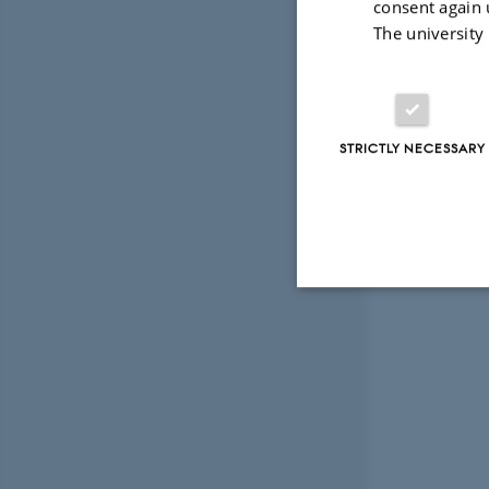
consent again 
The university
STRICTLY NECESSARY
Strictly necessary
These cookies make
website does not