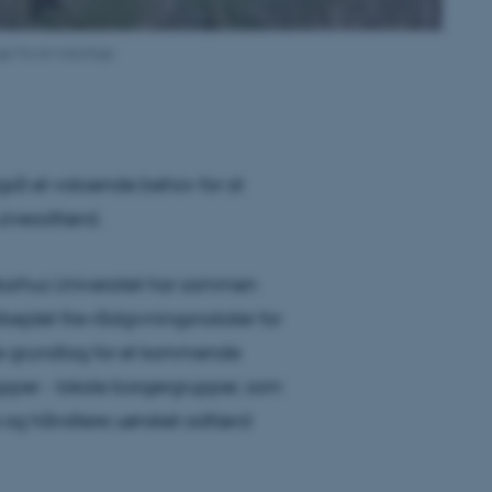
e fra sin naturlige
gså et voksende behov for at
 ulveadfærd.
 Aarhus Universitet har sammen
ejdet fire rådgivningsnotater for
ne grundlag for et kommende
pper - lokale borgergrupper, som
 og håndtere uønsket adfærd