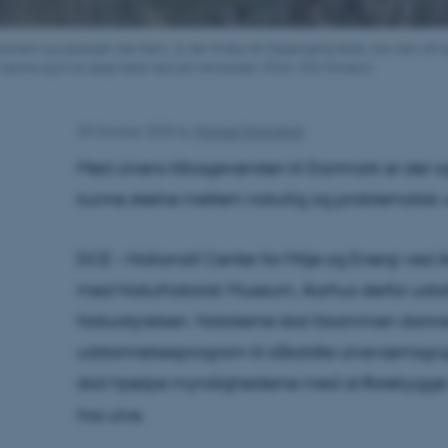
renem og opdager den først, at der findes let tilgængelig føde, kan den afvig
ænne sig til at søge føde tæt på mennesker. (Foto: Erik Hansen).
20 October 2025
by
Michael Strangholt
Med ulvens tilbagevenden til Danmark er der o
kunne skelne mellem naturlig og problematisk
DCE – Nationalt Center for Miljø og Energi ved
med Naturhistorisk Museum, Aarhus derfor udarb
Naturstyrelsen. Notaterne skal tilsammen dan
uddannelsesprogram til såkaldte ulveværnsgru
skal hjælpe myndighederne med at
f
orebygge
hos ulve.