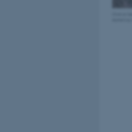
Ulven er læ
skyhed og v