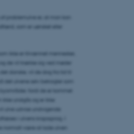
 af problemulve er, at man kan
færd, som er uønsket eller
, som ikke er tilvænnet mennesker,
g de vil trække sig ved møder
 danske, vil de dog fra tid til
 det ulvene selv betragter som
 byområder, fordi de er kommet
 ikke undgås og er ikke
vil ulve udvise undvigende
flæses i ulvens kropssprog. I
e normalt være at lade ulven