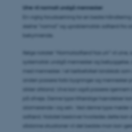
Ulve vil normalt undgå mennesker
En vigtig forudsætning for en bedre håndtering
skelne ”normal” og uproblematisk adfærd fra ad
bekymrende.
Ifølge notatet “
Normaladfærd hos ulv
” vil ulve
systematisk undgå mennesker og bebyggelse, o
med mennesker. I et tætbefolket landskab som det
anden passere forbi bygninger og mennesker på
sikker afstand. Ulve kan også passere igennem
på afveje. Denne type tilfældige hændelser kan
alarmerende i sig selv. Ved denne type møder 
adfærd. Notatet beskriver hvorledes dette kan a
sådanne situationer vil det bedste man kan gør