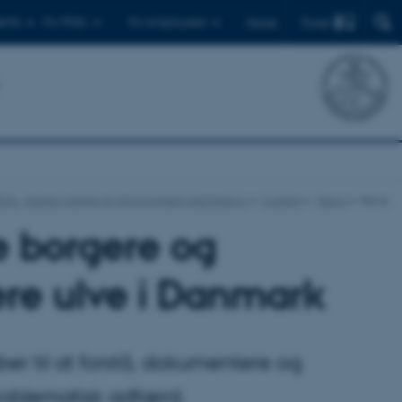
Find
ents
For PhDs
For employees
Dansk
CE - Danish Centre for Environment and Energy
Current
News
News
te borgere og
ere ulve i Danmark
r til at forstå, dokumentere og
roblematisk adfærd.