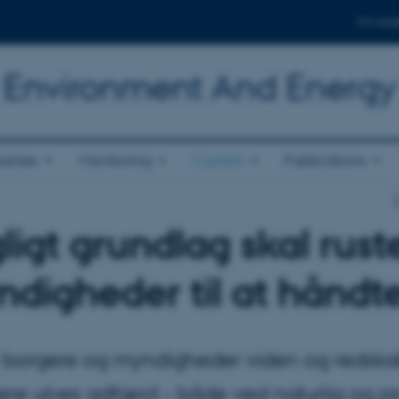
For stud
r Environment And Energy
anies
Monitoring
Current
Publications
D
ligt grundlag skal rus
digheder til at håndt
 borgere og myndigheder viden og redskabe
re ulves adfærd – både ved naturlig og p