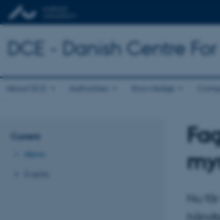
DCE - Danish Centre Fo
About DCE
Authorities
Knowledge
Comp
Fag
Current
myn
News
Events
Nu får
håndte