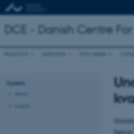
DCE - Danish Centre Fo
About DCE
Authorities
Knowledge
Comp
Und
Current
kvæ
News
Events
Storsk
fjerne