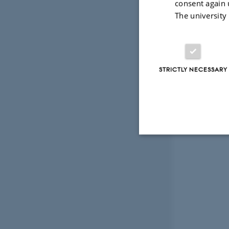
consent again 
The university
STRICTLY NECESSARY
Strictly necessary
These cookies make
website does not