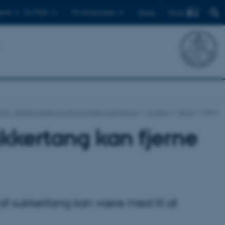
Find
ents
For PhDs
For employees
Dansk
CE - Danish Centre for Environment and Energy
Current
News
News
ukkertang kan fjerne
g af sukkertang kan være med til at