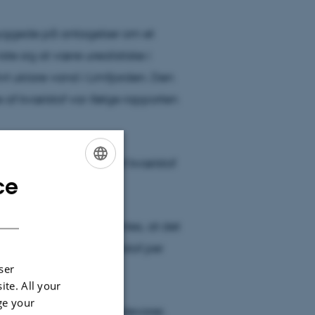
 byggede på antagelser om et
te sig at være urealistiske i
tivt uklare vand i Limfjorden. Den
 af kvælstof var ifølge rapporten
reducere udledningen af kvælstof
ce
ENGLISH
DANISH
potentiale: Det forventes, at det
ermed optaget af kvælstof per
ser
rkning.
ite. All your
ge your
en høstede tang til fødevarer,