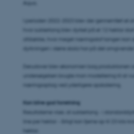
Aqua.
I perioden 2022-2023 blev der gennemført et om
hvor sukkertang blev dyrket på et 12 hektar stor
afdække, hvor meget næringsstof tangen kan op
dyrkningen i større skala har på det omgivende
Derudover blev økonomien bag produktionen an
undersøgelsen brugte man modellering til at vur
næringsoptag ved yderligere opskalering.
Kan blive god forretning
Resultaterne viser, at sukkertang - i standard
line per hektar - årligt kan fjerne op til 23 kilo k
hektar.