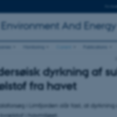
For stud
r Environment And Energy
anies
Monitoring
Current
Publications
D
ersøisk dyrkning af s
lstof fra havet
alaforsøg i Limfjorden slår fast, at dyrknin
 kvælstof i havmiljøet.