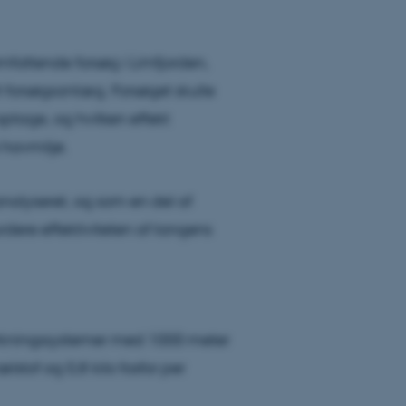
fattende forsøg i Limfjorden,
t forsøgsanlæg. Forsøget skulle
tage, og hvilken effekt
 havmiljø.
alyseret, og som en del af
dere effektiviteten af tangens
dyrkningssystemer med 1000 meter
vælstof og 0,8 kilo fosfor per