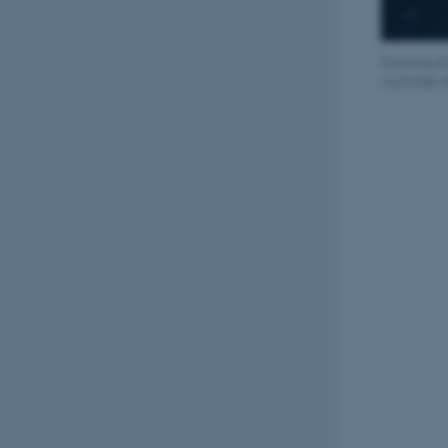
Dyrkning af
og bringe d