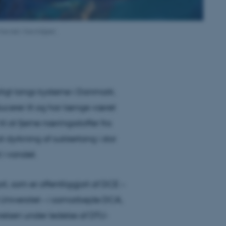
havnet i havmiljøet,
ligt langs kysterne i Danmark.
cerer ilt og har længe været
 at fjerne næringsstoffer fra
at dyrkning af sukkertang i stor
 i vandet.
, som er offentliggjort af DCE –
 Universitet – i samarbejde DCA,
relsen under ledelse af DTU-