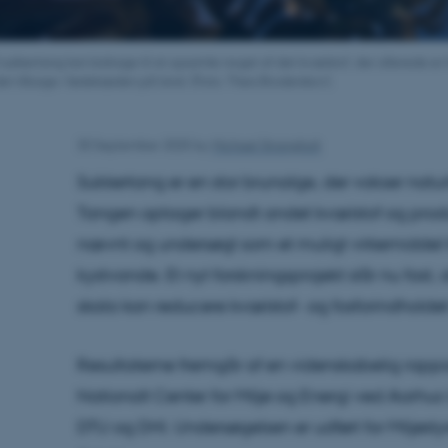
 sukkertang kan bidrage til at opsamle noget af det kvælstof, der allerede er 
et tilbage i fødekæden på land. (Foto: Theis Broderskov).
30 September 2025
by
Michael Strangholt
Sukkertang er en stor brunalge, der vokser natur
Tangen optager blandt andet kvælstof og produ
nævnt og undersøgt som et muligt virkemiddel til
kystvande. Et nyt forskningsprojekt slår nu fast, 
skala kan reducere kvælstof- og fosforindholdet
Resultaterne fremgår af en videnskabelig rapport
Nationalt Center for Miljø og Energi ved Aarhus
DTU og DHI. Undersøgelsen er udført for Miljøsty