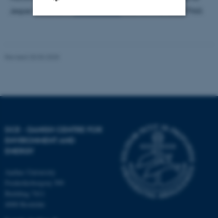
Jesper Fredshavn,
jrf@dce.au.dk
eller tlf.: +45 20257960.
Strictly necessary
Statistic
Targeting
Functionality
Revised 20.03.2025
Unclassified
These cookies make it
possible to use basic website
DCE - DANISH CENTRE FOR
functionality, e.g. navigation
ENVIRONMENT AND
etc. The website does not
ENERGY
work without these cookies.
Aarhus University
Frederiksborgvej 399
Building 7411
Name
Provider / Domain
4000 Roskilde
be_typo_user
TYPO3 Association