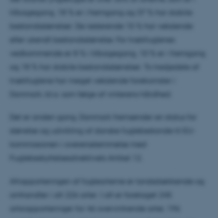
tilbagegang, 18 % er i fremgang og 37 % har stabile
bestandsstørrelser. De resterende 15 % har vekslende
eller ukendt bestandsstørrelse. For trækfuglenes
vedkommende er 8 % i tilbagegang, 10 % er i fremgang
og 18 % har stabile bestandsstørrelser. To tredjedele af
trækfuglene har meget vekslende forekomster i
Danmark, bl.a. som følge af vinterens hårdhed.
Det er anden gang, Danmark fremsender en status for
størrelse og udvikling af danske fuglebestande til EU-
kommissionen i overensstemmelse med
Fuglebeskyttelsesdirektivets Artikel 12.
Afrapporteringen af fuglearterne er landsdækkende og
omhandler i alt 226 arter. I alt er foretaget 245
artsrapporteringer for 46 overvintrende arter, 196