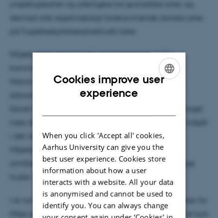
ynglefuglearter og yderligere tre sporadiske arter, og
dermed alle regelmæssigt forekommende danske arter
på Fuglebeskyttelsesdirektivets lister.
Miljøstyrelsen fremsender rapporteringen til EU-
kommissionen som ansvarlig myndighed og DCE –
Cookies improve user
Nationalt Center for Miljø og Energi bidrager med
ENGLISH
experience
dataanalyser og fagligt grundlag.
DANISH
Dansk Ornitologisk Forening BirdLife (DOF) har bidraget
med data og analyser for fuglebestande, der ikke indgår
When you click 'Accept all' cookies,
i det nationale overvågningsprogram, NOVANA.
Aarhus University can give you the
Miljøstyrelsen har bidraget med oplysninger om
best user experience. Cookies store
områdeudpegning, forvaltningsindsats og fremtidige
information about how a user
trusler.
interacts with a website. All your data
is anonymised and cannot be used to
I et nyt notat giver forskere fra DCE – Nationalt Center for
identify you. You can always change
Miljø og Energi og faglige medarbejdere ved DOF et kort
your consent again under ‘Cookies' in