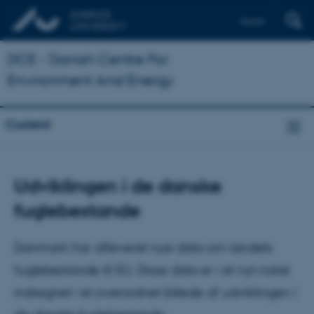
Dansk
DCE - Danish Centre For
Environment And Energy
Current
Udviklingen i de danske
fuglebestande
Danmark har afleveret nye data om landets
fuglebestande til EU. Disse data er i et nyt notat
indregnet i et overordnet billede af udviklingen i