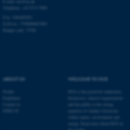
E-mail: dce@au.dk
.au.dk
Telephone: +45 8715 5000
P-nr: 1003405451
EAN-no.: 5798000867000
Budget code: 72700
fe_typo_user
Typo3 Association
.au.dk
ABOUT US
WELCOME TO DCE
Profile
DCE is the portal for authorities,
Employees
businesses, interest organisations
Contact us
and the public to the strong
FIND US
expertise of Aarhus University
within nature, environment and
energy.
Read more about DCE in
this leaflet.