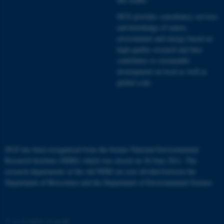
DCE provides consultancy services
and knowledge of nature,
environment and energy based on
high quality research and thus
contributes to sustainable
development on local as well as
global scale.
ASP.NET_SessionId
Microsoft Corporation
.au.dk
DCE has been reorganised from the former National Environmental
Research Institute (NERI) which was closed on 30 June 2011. The
research departments of the old NERI are now divided between the
Department of Bioscience
and the
Department of Environmental Science
.
©
—
Cookies at au.dk