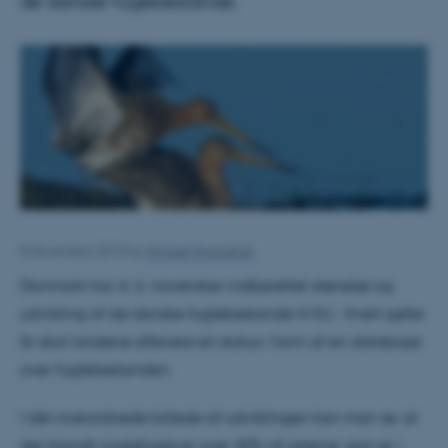
de danske fuglebestande.
8 November 2019
by
Michael Strangholt
Danmark har d. 6. november indberettet størrelse og
udvikling af de danske fuglebestande til EU. Hvert sjette
år skal landene aflevere en status i form af en database
over fuglebestanden.
I det overordnede billede af udviklingen kan man se, at
der blandt ynglefugle er over 30% af arterne, som er i