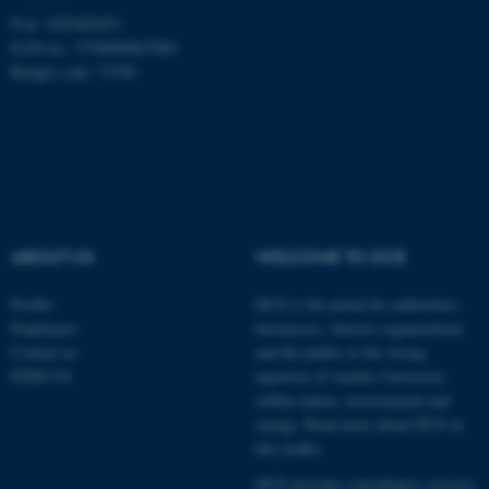
P-nr: 1003405451
EAN-no.: 5798000867000
Budget code: 72700
ABOUT US
WELCOME TO DCE
Profile
DCE is the portal for authorities,
Employees
businesses, interest organisations
Contact us
and the public to the strong
FIND US
expertise of Aarhus University
within nature, environment and
energy.
Read more about DCE in
this leaflet.
DCE provides consultancy services