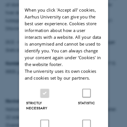
af danske og svenske institutioner i oktober 2012. For
When you click 'Accept all' cookies,
hver station vises det lavest registrerede iltindhold
Aarhus University can give you the
kategorisereret som > 4 mg/l (ikke iltsvind), 2-4 mg/l
best user experience. Cookies store
(iltsvind) eller 0-2 mg/l (kraftigt iltsvind).
information about how a user
interacts with a website. All your data
DCE – Nationalt Center for Miljø og Energi offentliggør
is anonymised and cannot be used to
årets sidste iltsvindsrapport den 30. november.
identify you. You can always change
your consent again under ‘Cookies' in
Kontakt:
Seniorrådgiver Jens Würgler Hansen, tlf. 8715
the website footer.
The university uses its own cookies
8805,
jwh@dmu.dk
and cookies set by our partners.
DCE – Nationalt Center for Miljø og Energi
Institut for Bioscience, Aarhus Universitet
Iltsvind i de danske farvande september 2012.
DCE-
STRICTLY
STATISTIC
NECESSARY
Nationalt Center for Miljø og Energi, Aarhus Universitet.
22 sider.
Oversigten er udarbejdet af Institut for Bioscience,