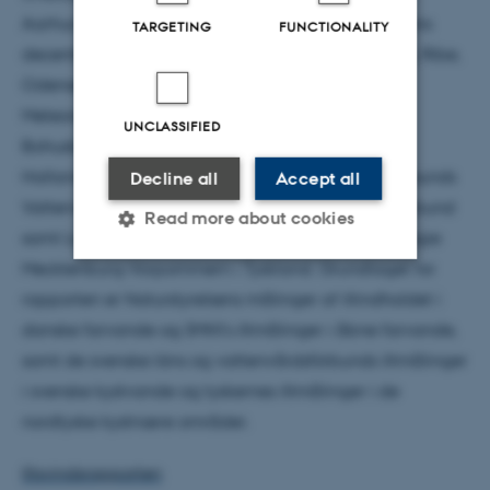
Aarhus Universitet i samarbejde med Naturstyrelsens
TARGETING
FUNCTIONALITY
decentrale enheder i Aalborg, Aarhus, Ringkøbing, Ribe,
Odense, Nykøbing F og Roskilde samt Sveriges
Meteorologiska och Hydrologiska Institut (SMHI),
UNCLASSIFIED
Bohuskustens Vattenvårdsförbund, Länsstyrelsen i
Hallands Län, NV Skånes Kustvattenkommitté, Öresunds
Decline all
Accept all
Vattenvårdsförbund og Sydkustens Vattenvårdsförbund
Read more about cookies
samt Landesamt f. Umwelt, Naturschutz und Geologie
Mecklenburg-Vorpommern i Tyskland. Grundlaget for
rapporten er Naturstyrelsens målinger af iltindholdet i
Strictly necessary
Statistic
danske farvande og SMHI’s iltmålinger i åbne farvande,
Targeting
Functionality
samt de svenske läns og vattenvårdsförbunds iltmålinger
Unclassified
i svenske kystvande og tyskernes iltmålinger i de
nordtyske kystnære områder.
Iltsvindsrapporten
These cookies make it