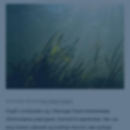
26 October 2012
by
Karin Balle Madsen
Også i Limfjorden og i Mariager Fjord forbedredes
iltforholdene yderligere i forhold til september. Der var
dog fortsat udbredt og kraftigt iltsvind i det sydlige