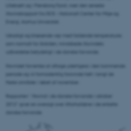
Lillebælt og i Flensborg Fjord, viser den seneste
iltsvindsrapport fra DCE – Nationalt Center for Miljø og
Energi, Aarhus Universitet.
Ustadigt og blæsende vejr med faldende temperaturer,
som normalt for årstiden, mindskede iltsvindets
udbredelse betydeligt i de danske farvande.
Iltsvindet forventes at aftage yderligere i den kommende
periode og vil formodentlig forsvinde helt i langt de
fleste områder i løbet af november.
Rapporten ” Iltsvind i de danske farvande i oktober
2012” giver en oversigt over iltforholdene i de enkelte
danske farvande.