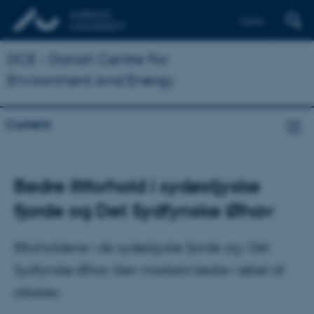
Dansk
DCE - Danish Centre For
Environment And Energy
Current
Bedre iltforhold i sydøstjyske
fjorde og Det Sydfynske Øhav
Iltforholdene i de sydøstjyske fjorde og i Det
Sydfynske Øhav blev markant bedre i løbet af
oktober.