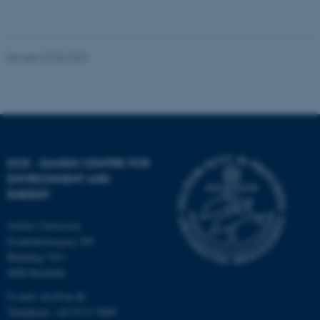
possible to use basic website
functionality, e.g. navigation
etc. The website does not
Revised 20.03.2025
work without these cookies.
Name
Provider / Domain
be_typo_user
TYPO3 Association
.au.dk
DCE - DANISH CENTRE FOR
ENVIRONMENT AND
ENERGY
Aarhus University
Frederiksborgvej 399
Building 7411
4000 Roskilde
fe_typo_user
Typo3 Association
.au.dk
E-mail: dce@au.dk
Telephone: +45 8715 5000