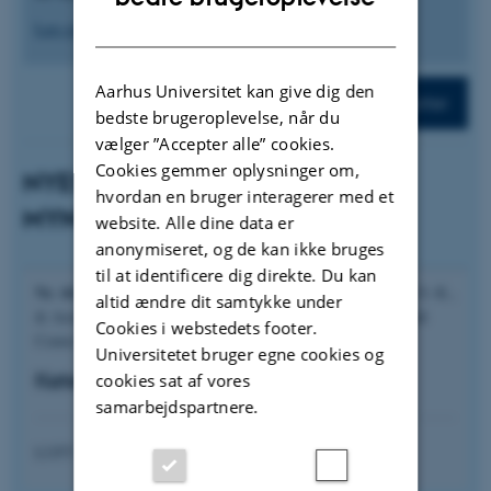
DANISH
Læs rapporten her.
Aarhus Universitet kan give dig den
Se alle rapporter
bedste brugeroplevelse, når du
vælger ”Accepter alle” cookies.
Cookies gemmer oplysninger om,
NYESTE SVAR FRA
hvordan en bruger interagerer med et
MYNDIGHEDSRÅDGIVNINGEN
website. Alle dine data er
anonymiseret, og de kan ikke bruges
til at identificere dig direkte. Du kan
Nr. 44:
Biokul i den nationale emissionsopgørelse.
Nielsen, O.-K.,
altid ændre dit samtykke under
& Arendal, L.S.H. 2026. Aarhus Universitet, DCE – Nationalt
Cookies i webstedets footer.
Center for Miljø og Energi, 12 s. – Notat nr. 2026|44
Universitetet bruger egne cookies og
Kategori
cookies sat af vores
samarbejdspartnere.
LUFT